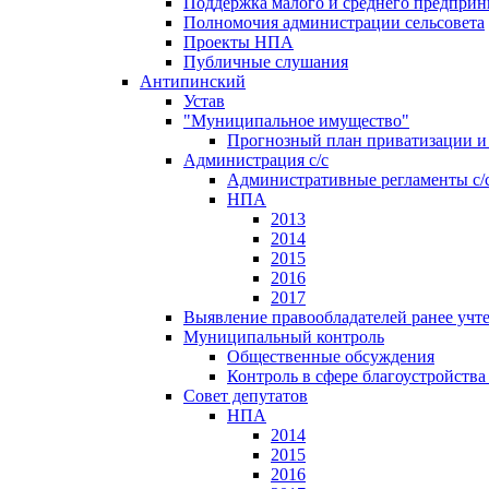
Поддержка малого и среднего предприн
Полномочия администрации сельсовета
Проекты НПА
Публичные слушания
Антипинский
Устав
"Муниципальное имущество"
Прогнозный план приватизации и 
Администрация с/с
Административные регламенты с/
НПА
2013
2014
2015
2016
2017
Выявление правообладателей ранее учт
Муниципальный контроль
Общественные обсуждения
Контроль в сфере благоустройств
Совет депутатов
НПА
2014
2015
2016