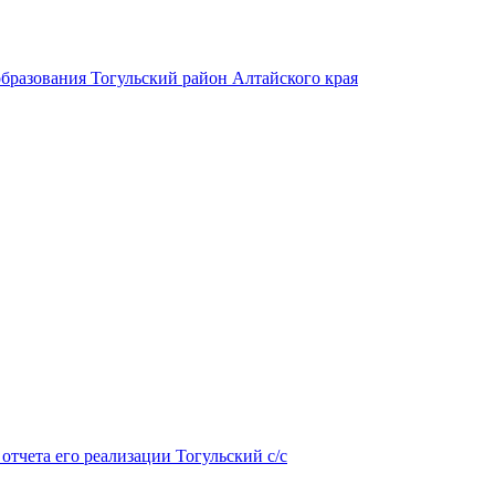
бразования Тогульский район Алтайского края
тчета его реализации Тогульский с/с