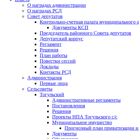
О наградах администрации
О наградах РСД
Совет депутатов
Контрольно-счетная палата муниципального о
Документы КСП
Председатель районного Совета депутатов
Депутатский корпус
Регламент
Решения
План работы
Повестки сессий
Доклады
Контакты РСД
Администрация
Первые лица
Сельсоветы
Тогульский
Административные регламенты
Постановления
Решения
Проекты НПА Тогульского с/с
Муниципальное имущество
Прогнозный план приватизации и о
Документы