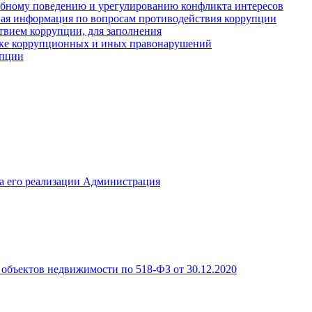
ебному поведению и урегулированию конфликта интересов
иная информация по вопросам противодействия коррупции
твием коррупции, для заполнения
ике коррупционных и иных правонарушений
упции
а его реализации Администрация
объектов недвижимости по 518-ФЗ от 30.12.2020