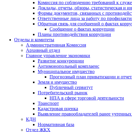
Комиссия по соблюдению требований к служ
Доклады, отчеты, обзоры, статистическая и 
Формы документов, связанных с противодейс
Ответственные лица за работу по профилакт
Обратная связь для сообщений о фактах корр
Сообщение о фактах коррупции
Планы противодействия коррупции
Отделы и комитеты
Административная Комиссия
Архивный отдел
Главное управление экономики
Развитие конкуренции
Антимонопольный комплаенс
Муниципальное имущество
Прогнозный план приватизации и отчет
Земля и имущество
Публичный сервитут
Потребительский рынок
НПА в сфере торговой деятельности
Транспорт
Кадастровая оценка
Выявление правообладателей ранее учтенных 
КДН
Нормативная база
Отдел ЖКХ