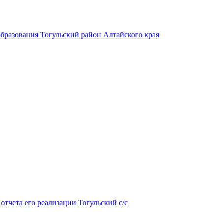
бразования Тогульский район Алтайского края
тчета его реализации Тогульский с/с