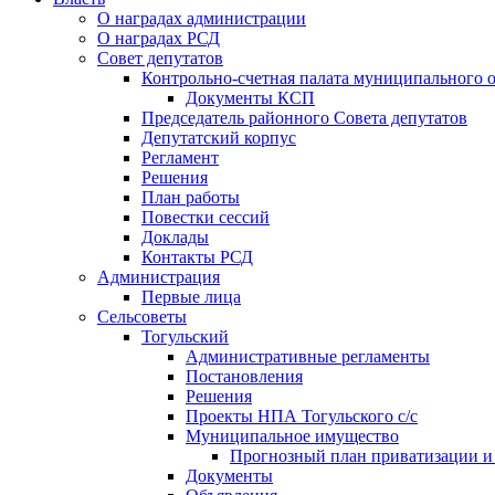
О наградах администрации
О наградах РСД
Совет депутатов
Контрольно-счетная палата муниципального о
Документы КСП
Председатель районного Совета депутатов
Депутатский корпус
Регламент
Решения
План работы
Повестки сессий
Доклады
Контакты РСД
Администрация
Первые лица
Сельсоветы
Тогульский
Административные регламенты
Постановления
Решения
Проекты НПА Тогульского с/с
Муниципальное имущество
Прогнозный план приватизации и о
Документы