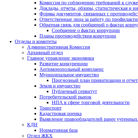
Комиссия по соблюдению требований к служ
Доклады, отчеты, обзоры, статистическая и 
Формы документов, связанных с противодейс
Ответственные лица за работу по профилакт
Обратная связь для сообщений о фактах корр
Сообщение о фактах коррупции
Планы противодействия коррупции
Отделы и комитеты
Административная Комиссия
Архивный отдел
Главное управление экономики
Развитие конкуренции
Антимонопольный комплаенс
Муниципальное имущество
Прогнозный план приватизации и отчет
Земля и имущество
Публичный сервитут
Потребительский рынок
НПА в сфере торговой деятельности
Транспорт
Кадастровая оценка
Выявление правообладателей ранее учтенных 
КДН
Нормативная база
Отдел ЖКХ