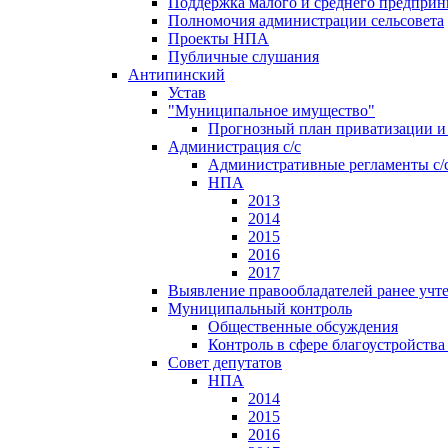
Поддержка малого и среднего предприн
Полномочия администрации сельсовета
Проекты НПА
Публичные слушания
Антипинский
Устав
"Муниципальное имущество"
Прогнозный план приватизации и 
Администрация с/с
Административные регламенты с/
НПА
2013
2014
2015
2016
2017
Выявление правообладателей ранее учт
Муниципальный контроль
Общественные обсуждения
Контроль в сфере благоустройств
Совет депутатов
НПА
2014
2015
2016