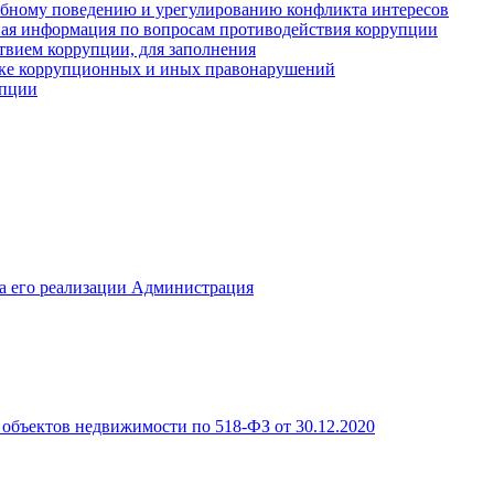
ебному поведению и урегулированию конфликта интересов
иная информация по вопросам противодействия коррупции
твием коррупции, для заполнения
ике коррупционных и иных правонарушений
упции
а его реализации Администрация
объектов недвижимости по 518-ФЗ от 30.12.2020