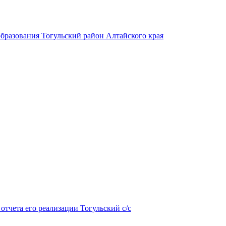
бразования Тогульский район Алтайского края
тчета его реализации Тогульский с/с