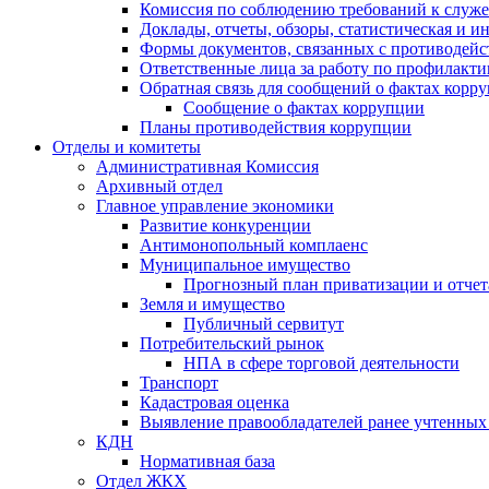
Комиссия по соблюдению требований к служ
Доклады, отчеты, обзоры, статистическая и 
Формы документов, связанных с противодейс
Ответственные лица за работу по профилакт
Обратная связь для сообщений о фактах корр
Сообщение о фактах коррупции
Планы противодействия коррупции
Отделы и комитеты
Административная Комиссия
Архивный отдел
Главное управление экономики
Развитие конкуренции
Антимонопольный комплаенс
Муниципальное имущество
Прогнозный план приватизации и отчет
Земля и имущество
Публичный сервитут
Потребительский рынок
НПА в сфере торговой деятельности
Транспорт
Кадастровая оценка
Выявление правообладателей ранее учтенных 
КДН
Нормативная база
Отдел ЖКХ