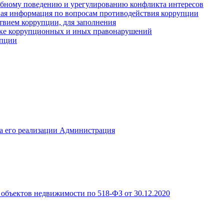
ебному поведению и урегулированию конфликта интересов
иная информация по вопросам противодействия коррупции
твием коррупции, для заполнения
ике коррупционных и иных правонарушений
упции
а его реализации Администрация
объектов недвижимости по 518-ФЗ от 30.12.2020