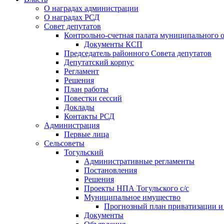
О наградах администрации
О наградах РСД
Совет депутатов
Контрольно-счетная палата муниципального о
Документы КСП
Председатель районного Совета депутатов
Депутатский корпус
Регламент
Решения
План работы
Повестки сессий
Доклады
Контакты РСД
Администрация
Первые лица
Сельсоветы
Тогульский
Административные регламенты
Постановления
Решения
Проекты НПА Тогульского с/с
Муниципальное имущество
Прогнозный план приватизации и о
Документы