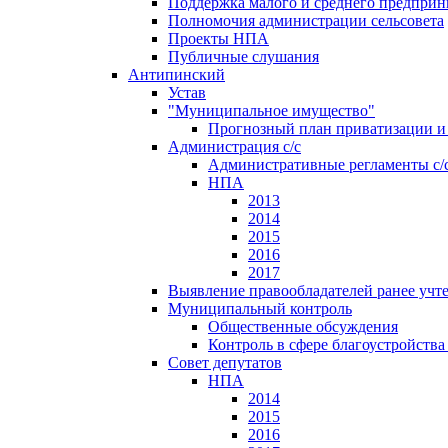
Поддержка малого и среднего предприн
Полномочия администрации сельсовета
Проекты НПА
Публичные слушания
Антипинский
Устав
"Муниципальное имущество"
Прогнозный план приватизации и 
Администрация с/с
Административные регламенты с/
НПА
2013
2014
2015
2016
2017
Выявление правообладателей ранее учт
Муниципальный контроль
Общественные обсуждения
Контроль в сфере благоустройств
Совет депутатов
НПА
2014
2015
2016